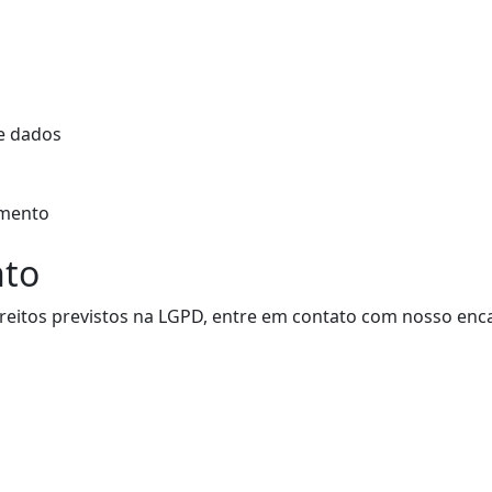
de dados
omento
nto
ireitos previstos na LGPD, entre em contato com nosso en